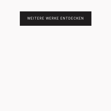
WEITERE WERKE ENTDECKEN
ARABESQUE
german WIND PHILHARMONIC – das symphonische
Blasorchester unter Leitung von Toni Scholl
CRY FOR THE LAST UNICORN
Schwäbisches Jugendblasorchester