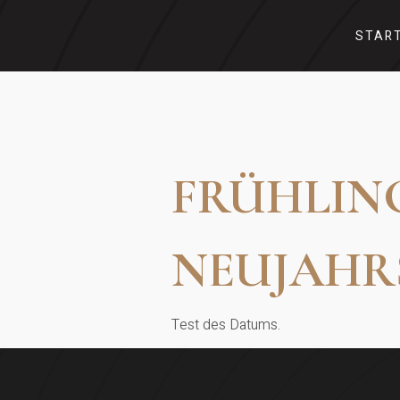
STAR
KATEG
FRÜHLIN
NEUJAHR
Test des Datums.